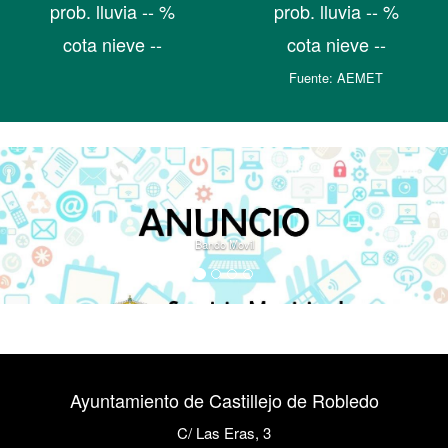
prob. lluvia -- %
prob. lluvia -- %
cota nieve --
cota nieve --
Fuente:
AEMET
Bando Movil
Ayuntamiento de Castillejo de Robledo
C/ Las Eras, 3