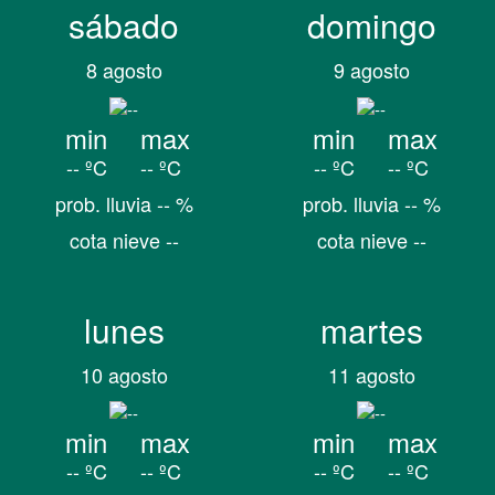
sábado
domingo
8 agosto
9 agosto
min
max
min
max
-- ºC
-- ºC
-- ºC
-- ºC
prob. lluvia -- %
prob. lluvia -- %
cota nieve --
cota nieve --
lunes
martes
10 agosto
11 agosto
min
max
min
max
-- ºC
-- ºC
-- ºC
-- ºC